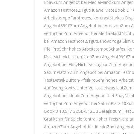
EbayZum Angebot bei MediaMarktZum Angebot
AmazonTestnote2,1gutHuaweiMateBook D 16De
ArbeitstempoFarbtreues, kontraststarkes Displ
Angebot899€Zum Angebot bei AmazonZum Ang
verfügbar!Zum Angebot bei MediaMarktNicht 
bei AmazonTestnote2,1gutLenovoYoga Slim Ca
PfeilProSehr hohes ArbeitstempoScharfes, kont
lässt sich nicht aufrüstenZum Angebot999€
Angebot bei EbayNicht verfügbar!Zum Angebo
SaturnPlatz 9Zum Angebot bei AmazonTestno
TestDetail-Button-PfeilProSehr hohes Arbeits
AuflösungKontraUnter Volllast etwas lautZ
Angebot bei IdealoZum Angebot bei EbayNich
verfügbar!Zum Angebot bei SaturnPlatz 10Zu
Book 3 13.5 i7 32GB/512GBDetails zum TestDe
Grafikchip für SpieleKontraHoher PreisNicht
AmazonZum Angebot bei IdealoZum Angebot 