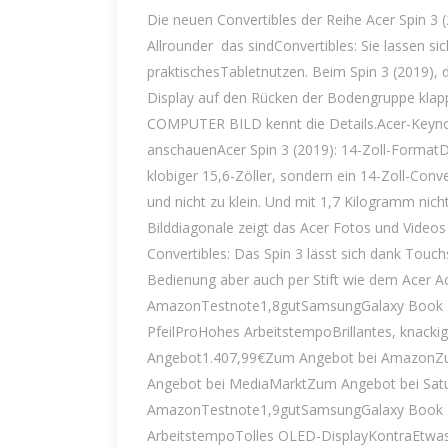
Die neuen Convertibles der Reihe Acer Spin 3 (
Allrounder  das sindConvertibles: Sie lassen s
praktischesTabletnutzen. Beim Spin 3 (2019), d
Display auf den Rücken der Bodengruppe klapp
COMPUTER BILD kennt die Details.Acer-Keynot
anschauenAcer Spin 3 (2019): 14-Zoll-FormatDa
klobiger 15,6-Zöller, sondern ein 14-Zoll-Conve
und nicht zu klein. Und mit 1,7 Kilogramm nic
Bilddiagonale zeigt das Acer Fotos und Videos
Convertibles: Das Spin 3 lässt sich dank Touchs
Bedienung aber auch per Stift wie dem Acer A
AmazonTestnote1,8gutSamsungGalaxy Book P
PfeilProHohes ArbeitstempoBrillantes, knac
Angebot1.407,99€Zum Angebot bei AmazonZu
Angebot bei MediaMarktZum Angebot bei Sat
AmazonTestnote1,9gutSamsungGalaxy Book Pr
ArbeitstempoTolles OLED-DisplayKontraEtwas