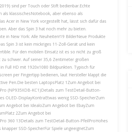
2019) sind per Touch oder Stift bedienbar.Echte
ich als klassischesNotebook, aber ebenso als
as Acer in New York vorgestellt hat, lässt sich dafür das
en. Aber das Spin 3 hat noch mehr zu bieten.
e in New York: Alle Neuheiten!19 BilderNeue Produkte
s Spin 3 ist kein mickriges 11-Zoll-Gerät und kein
rtible. Für den mobilen Einsatz ist es so nicht zu groß
ht zu schwer. Auf seiner 35,6 Zentimeter großen
 in Full HD mit 1920x1080 Bildpunkten. Typisch für
creen per Fingertipp bedienen, laut Hersteller klappt die
ctive Pen.Die besten LaptopsPlatz 1Zum Angebot bei
ro (NP935XDB-KC1)Details zum TestDetail-Button-
kiges OLED-DisplayKontraEtwas wenig SSD-SpeicherZum
m Angebot bei IdealoZum Angebot bei EbayZum
urnPlatz 2Zum Angebot bei
o 360 13Details zum TestDetail-Button-PfeilProHohes
 knapper SSD-SpeicherFür Spiele ungeeignetZum