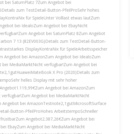
 bei SaturnPlatz 7Zum Angebot bei
tails zum TestDetail-Button-PfeilProSehr hohes
ayKontraNix für SpieleUnter Volllast etwas lautZum
ebot bei IdealoZum Angebot bei EbayNicht
verfügbar!Zum Angebot bei SaturnPlatz 8Zum Angebot
rbon 7 13 (82EV003G)Details zum TestDetail-Button-
raststarkes DisplayKontraNix für SpieleArbeitsspeicher
Zum Angebot bei AmazonZum Angebot bei IdealoZum
t bei MediaMarktNicht verfügbar!Zum Angebot bei
te2,1gutHuaweiMateBook X Pro (2020)Details zum
tempoSehr helles Display mit sehr hoher
um Angebot1.119,99€Zum Angebot bei AmazonZum
t verfügbar!Zum Angebot bei MediaMarktNicht
m Angebot bei AmazonTestnote2,1gutMicrosoftSurface
tail-Button-PfeilProHohes ArbeitstempoSchneller
 aufrüstbarZum Angebot2.387,26€Zum Angebot bei
bei EbayZum Angebot bei MediaMarktNicht