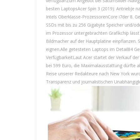
verfügbar!Zum Angebot bei SaturnSlider-Naviga
besten LaptopsAcer Spin 3 (2019): AntriebJe n
Intels Oberklasse-ProzessorenCore i7der 8. Gen
SSDs mit bis zu 256 Gigabyte Speicher und/od
im Prozessor untergebrachten Grafikchip läss
Bildmacher auf der Hauptplatine einpflanzen. S
eignen.Alle getesteten Laptops im Detail84 Ge
VerfügbarkeitLaut Acer startet der Verkauf der
bei 599 Euro, die Maximalausstattung dürfte a
Reise unserer Redakteure nach New York wurde
Transparenz und journalistischen Unabhängigk