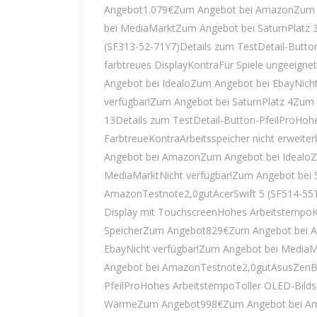
Angebot1.079€Zum Angebot bei AmazonZum A
bei MediaMarktZum Angebot bei SaturnPlatz
(SF313-52-71Y7)Details zum TestDetail-Butto
farbtreues DisplayKontraFür Spiele ungeei
Angebot bei IdealoZum Angebot bei EbayNich
verfügbar!Zum Angebot bei SaturnPlatz 4Zu
13Details zum TestDetail-Button-PfeilProHoh
FarbtreueKontraArbeitsspeicher nicht erweit
Angebot bei AmazonZum Angebot bei IdealoZ
MediaMarktNicht verfügbar!Zum Angebot bei 
AmazonTestnote2,0gutAcerSwift 5 (SF514-55T
Display mit TouchscreenHohes ArbeitstempoKo
SpeicherZum Angebot829€Zum Angebot bei A
EbayNicht verfügbar!Zum Angebot bei MediaM
Angebot bei AmazonTestnote2,0gutAsusZenB
PfeilProHohes ArbeitstempoToller OLED-Bilds
WärmeZum Angebot998€Zum Angebot bei Ama