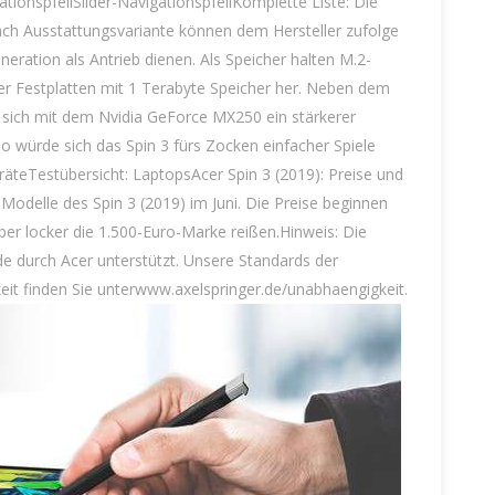
tionspfeilSlider-NavigationspfeilKomplette Liste: Die
ach Ausstattungsvariante können dem Hersteller zufolge
eration als Antrieb dienen. Als Speicher halten M.2-
er Festplatten mit 1 Terabyte Speicher her. Neben dem
t sich mit dem Nvidia GeForce MX250 ein stärkerer
o würde sich das Spin 3 fürs Zocken einfacher Spiele
räteTestübersicht: LaptopsAcer Spin 3 (2019): Preise und
 Modelle des Spin 3 (2019) im Juni. Die Preise beginnen
ber locker die 1.500-Euro-Marke reißen.Hinweis: Die
 durch Acer unterstützt. Unsere Standards der
eit finden Sie unterwww.axelspringer.de/unabhaengigkeit.