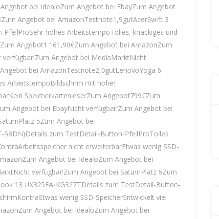
ngebot bei IdealoZum Angebot bei EbayZum Angebot
 3Zum Angebot bei AmazonTestnote1,9gutAcerSwift 3
n-PfeilProSehr hohes ArbeitstempoTolles, knackiges und
gnetZum Angebot1.161,90€Zum Angebot bei AmazonZum
t verfügbar!Zum Angebot bei MediaMarktNicht
m Angebot bei AmazonTestnote2,0gutLenovoYoga 6
es ArbeitstempoBildschirm mit hoher
erbarKein SpeicherkartenleserZum Angebot799€Zum
um Angebot bei EbayNicht verfügbar!Zum Angebot bei
SaturnPlatz 5Zum Angebot bei
-58DN)Details zum TestDetail-Button-PfeilProTolles
ntraArbeitsspeicher nicht erweiterbarEtwas wenig SSD-
mazonZum Angebot bei IdealoZum Angebot bei
arktNicht verfügbar!Zum Angebot bei SaturnPlatz 6Zum
ook 13 UX325EA-KG327TDetails zum TestDetail-Button-
chirmKontraEtwas wenig SSD-SpeicherEntwickelt viel
zonZum Angebot bei IdealoZum Angebot bei