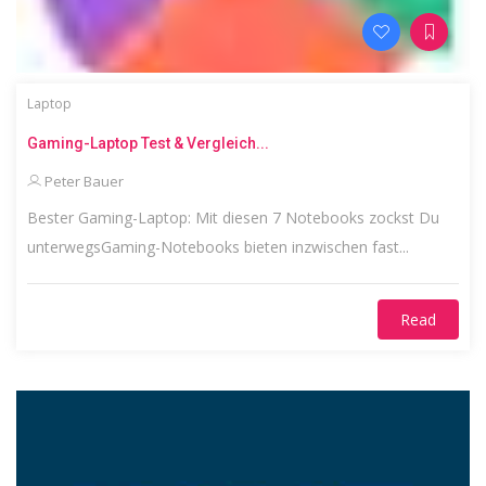
Laptop
Gaming-Laptop Test & Vergleich...
Peter Bauer
Bester Gaming-Laptop: Mit diesen 7 Notebooks zockst Du
unterwegsGaming-Notebooks bieten inzwischen fast...
Read