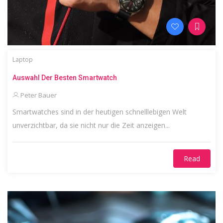
Laptop
Auswahl Der Besten Smartwatch
Peter Bauer
Smartwatches sind in der heutigen schnelllebigen Welt
unverzichtbar, da sie nicht nur die Zeit anzeigen...
Read