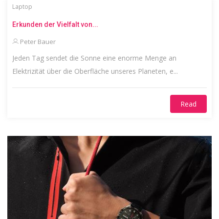
Laptop
Erkunden der Vielfalt von...
Peter Bauer
Jeden Tag sendet die Sonne eine enorme Menge an
Elektrizität über die Oberfläche unseres Planeten, e...
Read