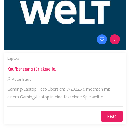
Laptop
Kaufberatung für aktuelle...
Peter Bauer
Gaming-Laptop Test-Übersicht 7/2022Sie möchten mit
einem Gaming-Laptop in eine fesselnde Spielwelt e...
Read