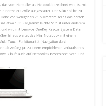
as vom Hersteller als Netbook bezeichnet wird, ist mit
 in normaler Größe ausgestattet. Der Akku soll bis zu
Höhe von weniger als 25 Millimetern sei es das derzeit
.Das etwa 1,36 Kilogramm leichte S12 ist unter anderem
et und wird mit Lenovos OneKey Rescue System Daten
rüber hinaus wartet das Mini-Notebook mit einem
ulti-Touch-Funktionalität (Navigation durch
nn ab Anfang Juli zu einem empfohlenen Verkaufspreis
ows 7 läuft auch auf Netbooks» Bestenliste: Note- und