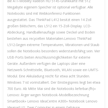
die ATI-Mobility Radeon HD 5145-Grafikkarte mit 512
Megabyte eigenem Speicher ist optional verfügbar. Alle
Notebooks sind mit Webkonferenz-Funktionen
ausgestattet. Das ThinkPad L412 besitzt einen 14 Zoll
großen Bildschirm, das L512 ein 15-Zoll-Display. LCD-
Abdeckung, Handballenauflage sowie Deckel und Boden
bestehen aus recycelten Materialien.Lenovo ThinkPad
L512.Gegen extreme Temperaturen, Vibrationen und Staub
sollen die Notebooks besonders widerstandsfähig sein. Vier
USB-Ports bieten Anschlussmöglichkeiten für externe
Geräte. Außerdem verfügen die Laptops über eine
Netzwerk-Schnittstelle, Bluetooth, WLAN sowie ein UMTS-
Modul. Eine Akkuladung reicht für etwa acht Stunden.
Windows 7 ist vorinstalliert. Der Einstiegspreis liegt bei etwa
700 Euro. Ab Mitte Mai sind die Notebooks lieferbar.(fh)»
Lenovo: Ärger wegen Notebook-Modellbezeichnung
Smartbook» Lenovo IdeaCentre A300» Notebook Lenovo
Ideapad U1: Zwei Computer in einem Gehäuse