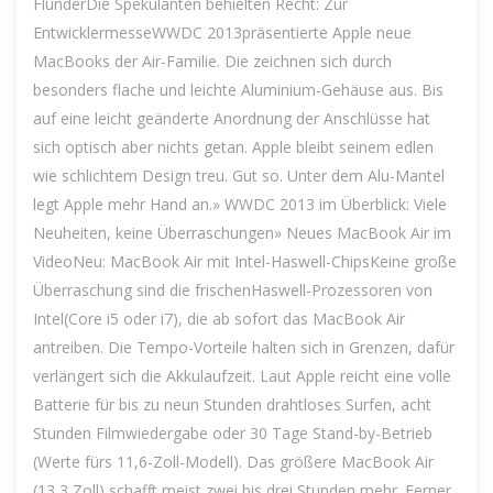
FlunderDie Spekulanten behielten Recht: Zur
EntwicklermesseWWDC 2013präsentierte Apple neue
MacBooks der Air-Familie. Die zeichnen sich durch
besonders flache und leichte Aluminium-Gehäuse aus. Bis
auf eine leicht geänderte Anordnung der Anschlüsse hat
sich optisch aber nichts getan. Apple bleibt seinem edlen
wie schlichtem Design treu. Gut so. Unter dem Alu-Mantel
legt Apple mehr Hand an.» WWDC 2013 im Überblick: Viele
Neuheiten, keine Überraschungen» Neues MacBook Air im
VideoNeu: MacBook Air mit Intel-Haswell-ChipsKeine große
Überraschung sind die frischenHaswell-Prozessoren von
Intel(Core i5 oder i7), die ab sofort das MacBook Air
antreiben. Die Tempo-Vorteile halten sich in Grenzen, dafür
verlängert sich die Akkulaufzeit. Laut Apple reicht eine volle
Batterie für bis zu neun Stunden drahtloses Surfen, acht
Stunden Filmwiedergabe oder 30 Tage Stand-by-Betrieb
(Werte fürs 11,6-Zoll-Modell). Das größere MacBook Air
(13,3 Zoll) schafft meist zwei bis drei Stunden mehr. Ferner