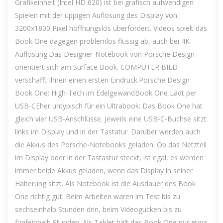
Grafikeinheit (Intel HD 620) ist bei grafisch aufwendigen
Spielen mit der üppigen Auflösung des Display von
3200x1800 Pixel hoffnungslos überfordert. Videos spielt das
Book One dagegen problemlos flüssig ab, auch bei 4K-
Auflösung.Das Designer-Notebook von Porsche Design
orientiert sich am Surface Book. COMPUTER BILD
verschafft Ihnen einen ersten Eindruck.Porsche Design
Book One: High-Tech im EdelgewandBook One Lädt per
USB-CEher untypisch für ein Ultrabook: Das Book One hat
gleich vier USB-Anschlüsse. Jeweils eine USB-C-Buchse sitzt
links im Display und in der Tastatur. Darüber werden auch
die Akkus des Porsche-Notebooks geladen. Ob das Netzteil
im Display oder in der Tastastur steckt, ist egal, es werden
immer beide Akkus geladen, wenn das Display in seiner
Halterung sitzt. Als Notebook ist die Ausdauer des Book
One richtig gut: Beim Arbeiten waren im Test bis zu
sechseinhalb Stunden drin, beim Videogucken bis zu
fünfeinhalb Stunden. Als Tablet hält das Book One nur etwa