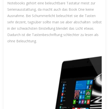
Notebooks gehört eine beleuchtbare Tastatur meist zur
Serienausstattung, da macht auch das Book One keine
Ausnahme. Bei Schummerlicht beleuchtet sie die Tasten
sehr dezent, tagsüber sollte man sie aber abschalten  selbst
in der schwächsten Einstellung blendet das Licht etwas.
Dadurch ist die Tastenbeschriftung schlechter zu lesen als
ohne Beleuchtung.